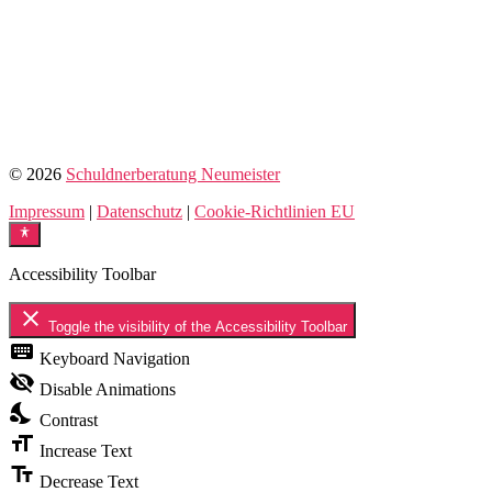
© 2026
Schuldnerberatung Neumeister
Impressum
|
Datenschutz
|
Cookie-Richtlinien EU
Accessibility Toolbar
close
Toggle the visibility of the Accessibility Toolbar
keyboard
Keyboard Navigation
visibility_off
Disable Animations
nights_stay
Contrast
format_size
Increase Text
text_fields
Decrease Text