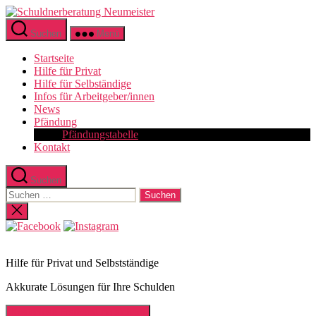
Zum
Schuldnerberatung
Inhalt
Neumeister
Suchen
Menü
springen
Startseite
Hilfe für Privat
Hilfe für Selbständige
Infos für Arbeitgeber/innen
News
Pfändung
Pfändungstabelle
Kontakt
Suchen
Suchen
nach:
Suche
schließen
Hilfe für Privat und Selbstständige
Akkurate Lösungen für Ihre Schulden
Kostenlose Erstberatung sichern