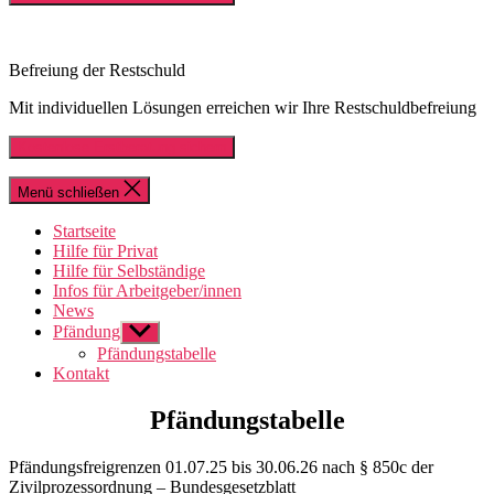
Befreiung der Restschuld
Mit individuellen Lösungen erreichen wir Ihre Restschuldbefreiung
Kostenlose Erstberatung sichern
Menü schließen
Startseite
Hilfe für Privat
Hilfe für Selbständige
Infos für Arbeitgeber/innen
News
Pfändung
Untermenü
anzeigen
Pfändungstabelle
Kontakt
Pfändungstabelle
Pfändungsfreigrenzen 01.07.25 bis 30.06.26 nach § 850c der
Zivilprozessordnung – Bundesgesetzblatt