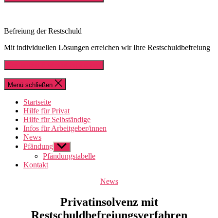
Befreiung der Restschuld
Mit individuellen Lösungen erreichen wir Ihre Restschuldbefreiung
Kostenlose Erstberatung sichern
Menü schließen
Startseite
Hilfe für Privat
Hilfe für Selbständige
Infos für Arbeitgeber/innen
News
Pfändung
Untermenü
anzeigen
Pfändungstabelle
Kontakt
Kategorien
News
Privatinsolvenz mit
Restschuldbefreiungsverfahren