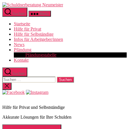
Zum
Schuldnerberatung
Inhalt
Neumeister
Suchen
Menü
springen
Startseite
Hilfe für Privat
Hilfe für Selbständige
Infos für Arbeitgeber/innen
News
Pfändung
Pfändungstabelle
Kontakt
Suchen
Suchen
nach:
Suche
schließen
Hilfe für Privat und Selbstständige
Akkurate Lösungen für Ihre Schulden
Kostenlose Erstberatung sichern